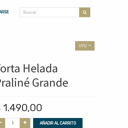
CARSE
UYU
orta Helada
raliné Grande
$
1.490,00
AÑADIR AL CARRITO